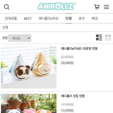
전체상품
BEST
애니롤즈x허쉬
인형
문구
패션
인형
정렬
애니롤즈x키세스 아웃핏 인형
22,500원
20,000원
애니롤즈 싯팅 인형
17,000원
13,000원