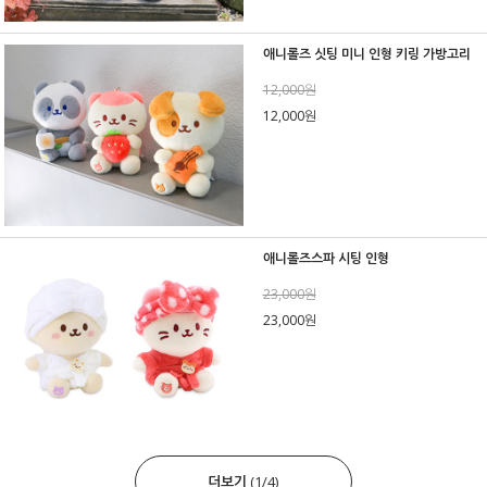
애니롤즈 싯팅 미니 인형 키링 가방고리
12,000원
12,000원
애니롤즈스파 시팅 인형
23,000원
23,000원
더보기
(
1
/
4
)