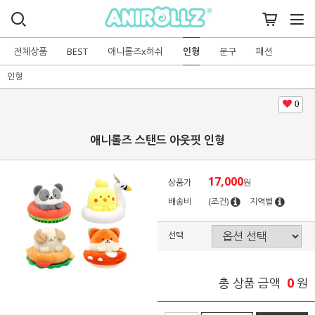
전체상품
BEST
애니롤즈x허쉬
인형
문구
패션
인형
0
애니롤즈 스탠드 아웃핏 인형
17,000
상품가
원
배송비
(조건)
지역별
선택
0
총 상품 금액
원