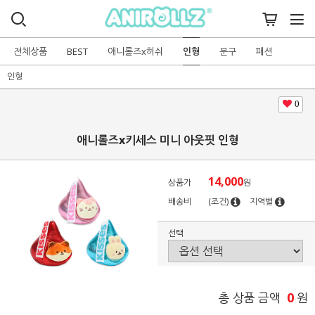
전체상품
BEST
애니롤즈x허쉬
인형
문구
패션
인형
0
애니롤즈x키세스 미니 아웃핏 인형
14,000
상품가
원
배송비
(조건)
지역별
선택
0
총 상품 금액
원