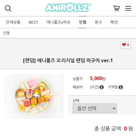
전체상품
BEST
애니롤즈x허쉬
인형
문구
패션
인형
0
[랜덤] 애니롤즈 오리지널 랜덤 피규어 ver.1
5,000
상품가
원
배송비
(조건)
지역별
선택
0
총 상품 금액
원