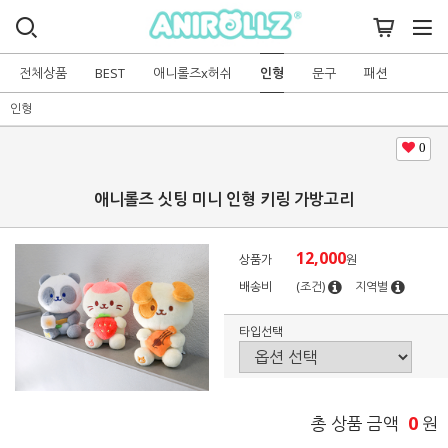
전체상품
BEST
애니롤즈x허쉬
인형
문구
패션
인형
0
애니롤즈 싯팅 미니 인형 키링 가방고리
12,000
상품가
원
배송비
(조건)
지역별
타입선택
0
총 상품 금액
원