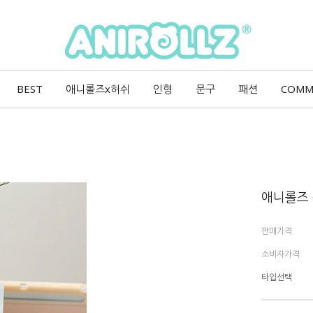
BEST
애니롤즈x허쉬
인형
문구
패션
COMM
애니롤즈 
판매가격
소비자가격
타입선택