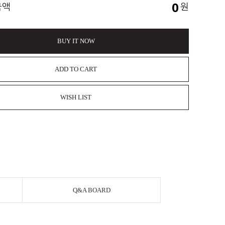
0
금액
원
BUY IT NOW
ADD TO CART
WISH LIST
Q&A BOARD