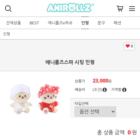
전체상품
BEST
애니롤즈x허쉬
인형
문구
패션
인형
0
애니롤즈스파 시팅 인형
23,000
상품가
원
배송비
(조건)
지역별
타입선택
0
총 상품 금액
원