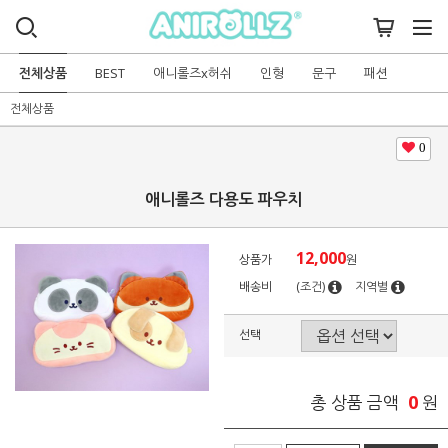
전체상품
BEST
애니롤즈x허쉬
인형
문구
패션
전체상품
0
애니롤즈 다용도 파우치
12,000
상품가
원
배송비
(조건)
지역별
선택
0
총 상품 금액
원