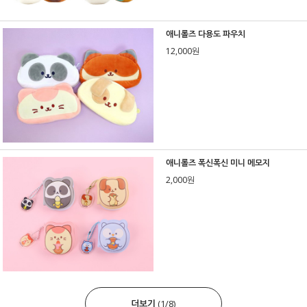
애니롤즈 다용도 파우치
12,000원
애니롤즈 폭신폭신 미니 메모지
2,000원
더보기
(
1
/
8
)