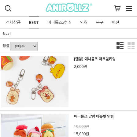
전체상품
BEST
애니롤즈x허쉬
인형
문구
패션
BEST
정렬
[랜덤] 애니롤즈 아크릴키링
2,000원
애니롤즈 말랑 아웃핏 인형
19,000원
15,000원